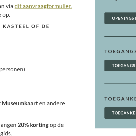
an via
dit aanvraagformulier.
 op.
OPENINGS
 KASTEEL OF DE
TOEGANGS
TOEGANGS
 personen)
TOEGANKE
et Museumkaart
en andere
TOEGANKE
tvangen
20% korting
op de
gids.