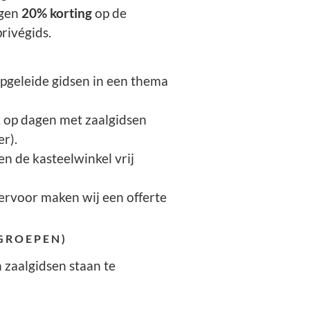
ngen
20% korting
op de
rivégids.
pgeleide gidsen in een thema
k op dagen met zaalgidsen
r).
n de kasteelwinkel vrij
iervoor maken wij een offerte
 GROEPEN)
 zaalgidsen staan te