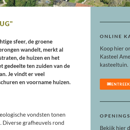
RUG"
ONLINE 
tige sfeer, de groene
Koop hier o
rongen wandelt, merkt al
Kasteel Ame
straten, de huizen en het
kasteeltuin.
et gedeelte ten zuiden van de
an. Je vindt er veel
ksschuren en voorname huizen.
ENTREE
heologische vondsten tonen
OPENINGS
. Diverse grafheuvels rond
Bekijk hier 