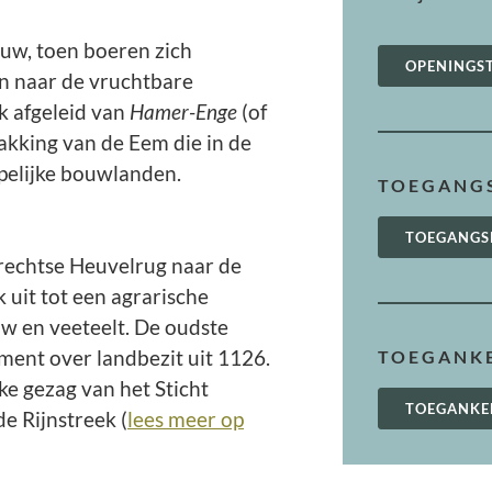
euw, toen boeren zich
OPENINGS
n naar de vruchtbare
jk afgeleid van
Hamer-Enge
(of
akking van de Eem die in de
pelijke bouwlanden.
TOEGANGS
TOEGANGS
trechtse Heuvelrug naar de
 uit tot een agrarische
w en veeteelt. De oudste
nt over landbezit uit 1126.
TOEGANKE
ke gezag van het Sticht
TOEGANKE
e Rijnstreek (
lees meer op