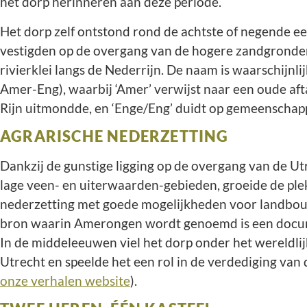
het dorp herinneren aan deze periode.
Het dorp zelf ontstond rond de achtste of negende e
vestigden op de overgang van de hogere zandgronde
rivierklei langs de Nederrijn. De naam is waarschijnli
Amer-Eng), waarbij ‘Amer’ verwijst naar een oude aft
Rijn uitmondde, en ‘Enge/Eng’ duidt op gemeenschap
AGRARISCHE NEDERZETTING
Dankzij de gunstige ligging op de overgang van de U
lage veen- en uiterwaarden-gebieden, groeide de plek
nederzetting met goede mogelijkheden voor landbou
bron waarin Amerongen wordt genoemd is een docume
In de middeleeuwen viel het dorp onder het wereldlij
Utrecht en speelde het een rol in de verdediging van d
onze verhalen website
).