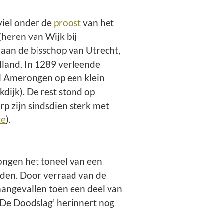
iel onder de
proost
van het
heren van Wijk bij
 aan de bisschop van Utrecht,
land. In 1289 verleende
l Amerongen op een klein
dijk). De rest stond op
p zijn sindsdien sterk met
te
).
ongen het toneel van een
nden. Door verraad van de
aangevallen toen een deel van
‘De Doodslag’ herinnert nog