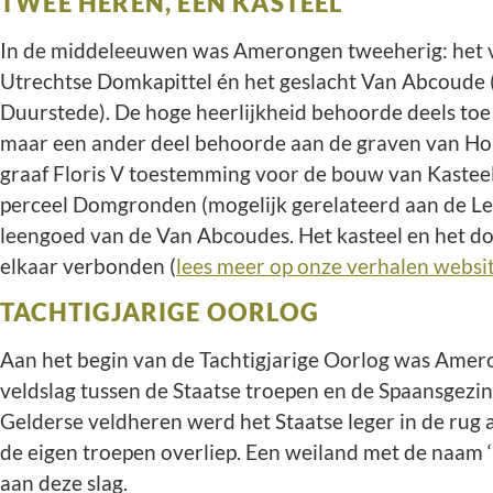
TWEE HEREN, ÉÉN KASTEEL
In de middeleeuwen was Amerongen tweeherig: het v
Utrechtse Domkapittel én het geslacht Van Abcoude (
Duurstede). De hoge heerlijkheid behoorde deels toe
maar een ander deel behoorde aan de graven van Hol
graaf Floris V toestemming voor de bouw van Kastee
perceel Domgronden (mogelijk gerelateerd aan de Lek
leengoed van de Van Abcoudes. Het kasteel en het dor
elkaar verbonden (
lees meer op onze verhalen websi
TACHTIGJARIGE OORLOG
Aan het begin van de Tachtigjarige Oorlog was Amer
veldslag tussen de Staatse troepen en de Spaansgezi
Gelderse veldheren werd het Staatse leger in de rug 
de eigen troepen overliep. Een weiland met de naam 
aan deze slag.