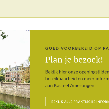
GOED VOORBEREID OP P
Plan je bezoek!
Bekijk hier onze openingstijde
bereikbaarheid en meer inform
aan Kasteel Amerongen.
BEKIJK ALLE PRAKTISCHE INFOR