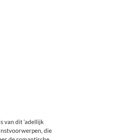
van dit ‘adellijk
 kunstvoorwerpen,
die
eer de romantische