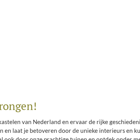
rongen!
astelen van Nederland en ervaar de rijke geschiedenis 
en en laat je betoveren door de unieke interieurs en
al ook door onze prachtige tuinen en ontdek onder m