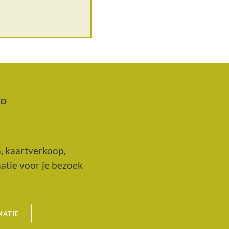
AD
n, kaartverkoop,
atie voor je bezoek
MATIE