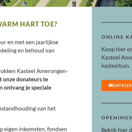
WARM HART TOE?
ONLINE 
eur en met een jaarlijkse
Koop hier o
ikkeling en behoud van
Kasteel Ame
kasteeltuin.
trokken Kasteel Amerongen-
t onze donateurs te
ENTREE
 ontvang je speciale
instandhouding van het
OPENINGS
p eigen inkomsten, fondsen
Bekijk hier 