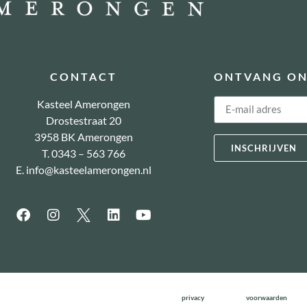
CONTACT
ONTVANG ON
Kasteel Amerongen
Drostestraat 20
3958 BK Amerongen
INSCHRIJVEN
T. 0343 – 563 766
E.
info@kasteelamerongen.nl
privacy
voorwaarden