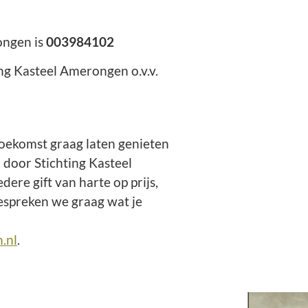
ongen is
003984102
g Kasteel Amerongen o.v.v.
toekomst graag laten genieten
n door Stichting Kasteel
ere gift van harte op prijs,
bespreken we graag wat je
.nl
.